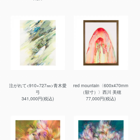
注がれて<910×727㎜>青木愛
red mountain〈600x470mm
弓
（額寸）〉西川 美穂
341,000円(税込)
77,000円(税込)