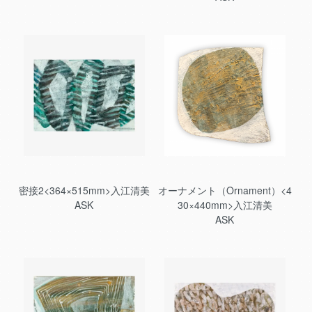
密接2<364×515mm>入江清美
オーナメント（Ornament）<4
ASK
30×440mm>入江清美
ASK