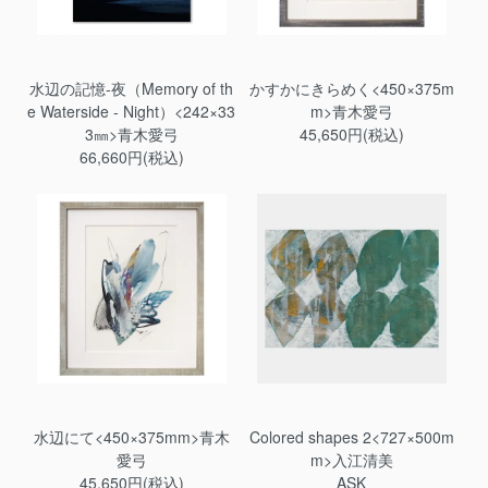
水辺の記憶-夜（Memory of th
かすかにきらめく<450×375m
e Waterside - Night）<242×33
m>青木愛弓
3㎜>青木愛弓
45,650円(税込)
66,660円(税込)
水辺にて<450×375mm>青木
Colored shapes 2<727×500m
愛弓
m>入江清美
45,650円(税込)
ASK