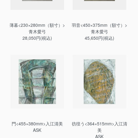
薄暮<230×280mm（額寸）>
羽音<450×375mm（額寸）>
青木愛弓
青木愛弓
28,050円(税込)
45,650円(税込)
門<455×380mm>入江清美
彷徨う<364×515mm>入江清
ASK
美
ASK