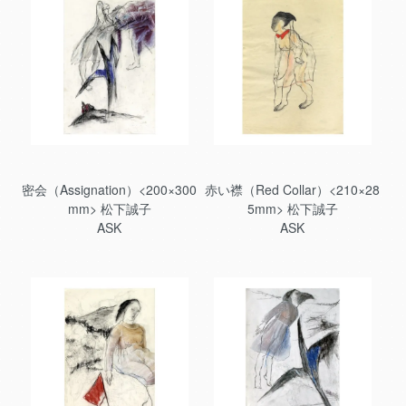
密会（Assignation）<200×300
赤い襟（Red Collar）<210×28
mm> 松下誠子
5mm> 松下誠子
ASK
ASK