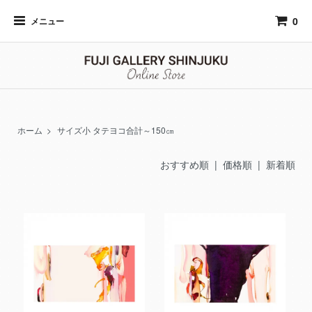
0
メニュー
ホーム
>
サイズ小 タテヨコ合計～150㎝
おすすめ順 |
価格順
|
新着順