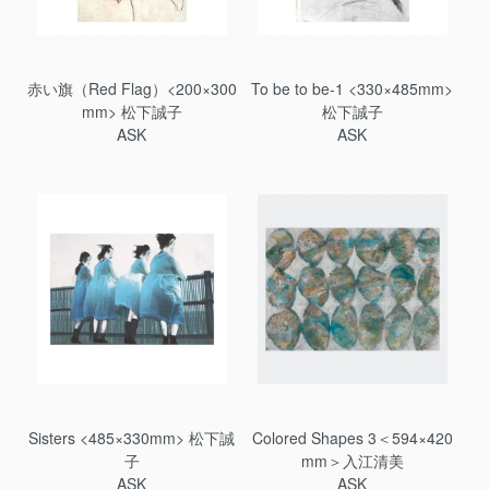
赤い旗（Red Flag）<200×300
To be to be-1 <330×485mm>
mm> 松下誠子
松下誠子
ASK
ASK
Sisters <485×330mm> 松下誠
Colored Shapes 3＜594×420
子
mm＞入江清美
ASK
ASK