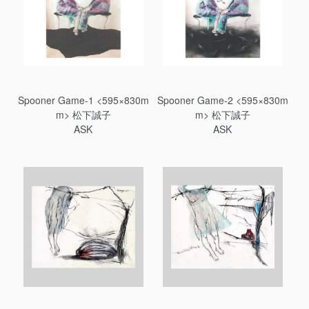
Spooner Game-1 <595×830m
Spooner Game-2 <595×830m
m> 松下誠子
m> 松下誠子
ASK
ASK