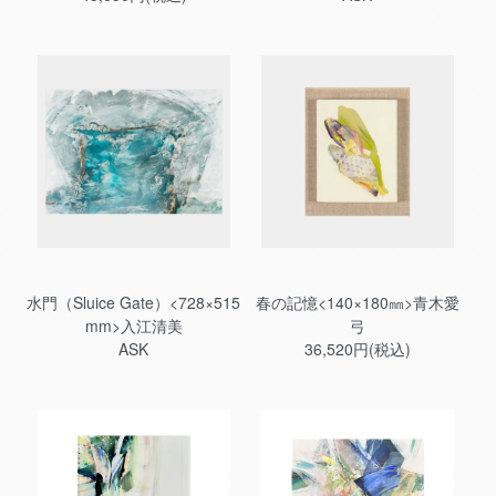
水門（Sluice Gate）<728×515
春の記憶<140×180㎜>青木愛
mm>入江清美
弓
ASK
36,520円(税込)